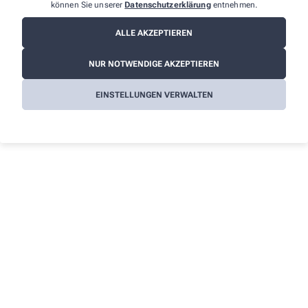
können Sie unserer
Datenschutzerklärung
entnehmen.
Informationen
Impressum
ALLE AKZEPTIEREN
Datenschutz
NUR NOTWENDIGE AKZEPTIEREN
AGB
EINSTELLUNGEN VERWALTEN
Cookies
Barrierefreiheitserklärung
Wir legen großen Wert auf den Schutz Ihrer persönlichen
Daten und garantieren die sichere Übertragung durch eine SSL-
Verschlüsselung.