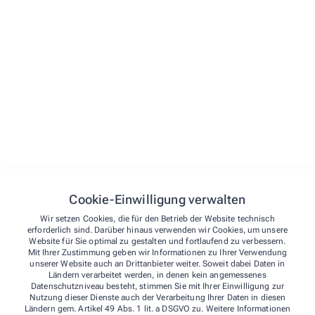
STARTSEITE
VORBESTELLEN
LEISTUNGEN
TEAM
KONTAKT
Kontakt
Cookie-Einwilligung verwalten
Über uns
Arkaden-Apotheke
Wir setzen Cookies, die für den Betrieb der Website technisch
Kontakt
NOTDIENST
erforderlich sind. Darüber hinaus verwenden wir Cookies, um unsere
Website für Sie optimal zu gestalten und fortlaufend zu verbessern.
Leistungen
Breitstr. 16
,
04539
Groitzsch
Mit Ihrer Zustimmung geben wir Informationen zu Ihrer Verwendung
unserer Website auch an Drittanbieter weiter. Soweit dabei Daten in
034296/4 17 50
Team
Ländern verarbeitet werden, in denen kein angemessenes
034296/4 17 51
Datenschutzniveau besteht, stimmen Sie mit Ihrer Einwilligung zur
Nutzung dieser Dienste auch der Verarbeitung Ihrer Daten in diesen
arkaden-apotheke-groitzsch@gmx.de
Ländern gem. Artikel 49 Abs. 1 lit. a DSGVO zu. Weitere Informationen