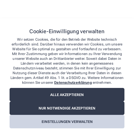
wp_lang
Speiche
Cookie-Einwilligung verwalten
Wir setzen Cookies, die für den Betrieb der Website technisch
wp-autosave-1
Automa
erforderlich sind. Darüber hinaus verwenden wir Cookies, um unsere
Website für Sie optimal zu gestalten und fortlaufend zu verbessern.
Mit Ihrer Zustimmung geben wir Informationen zu Ihrer Verwendung
unserer Website auch an Drittanbieter weiter. Soweit dabei Daten in
qm-container-height
Stellt 
Ländern verarbeitet werden, in denen kein angemessenes
Datenschutzniveau besteht, stimmen Sie mit Ihrer Einwilligung zur
Nutzung dieser Dienste auch der Verarbeitung Ihrer Daten in diesen
qm-container-width
Stellt 
Ländern gem. Artikel 49 Abs. 1 lit. a DSGVO zu. Weitere Informationen
können Sie unserer
Datenschutzerklärung
entnehmen.
cmplz_cookie_data
Speiche
ALLE AKZEPTIEREN
NUR NOTWENDIGE AKZEPTIEREN
cmplz_consenttype
Bestim
EINSTELLUNGEN VERWALTEN
cmplz_policy_id
Speiche