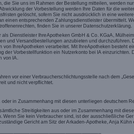
 die Sie uns im Rahmen der Bestellung mitteilen, werden nur 
 Abwicklung der Vorbestellung werden Ihre Daten für die weit
risten gelöscht, sofern Sie nicht ausdrücklich in eine weitere
 einen entsprechenden Zahlungsdienstleister übermittelt. Wei
roffenenrechten, finden Sie in unserer Datenschutzerklärung.
 als Dienstleister IhreApotheken GmbH & Co. KGaA, Mülheimer
ngen und Versandbestellungen anzubieten und durchzuführen. 
n IhreApotheken verarbeitet. Mit IhreApotheken besteht ein
der Vorbestellfunktion ein Nutzerkonto bei IA einzurichten. Die
 von IA.
hren vor einer Verbraucherschlichtungsstelle nach dem „Gesetz
t und nicht verpflichtet.
aus oder in Zusammenhang mit diesen unterliegen deutschem R
ür sämtliche Streitigkeiten aus oder im Zusammenhang mit die
Wenn Sie kein Verbraucher sind, ist der ausschließliche Geric
ständige Gericht am Sitz der Arkaden-Apotheke, Anja Kühn e
_____________________________________