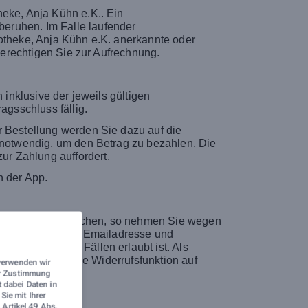
heke, Anja Kühn e.K.. Ein
eruhen. Im Falle laufender
potheke, Anja Kühn e.K. anerkannte oder
 berechtigen Sie zur Aufrechnung.
 inklusive der jeweils gültigen
agsschluss fällig.
r Bestellung werden Sie dazu auf die
t notwendig, um den Betrag zu bezahlen. Die
r Zahlung auffordert.
n der App.
genschaften entsprechen, so nehmen Sie wegen
 Die Kontakt- bzw. Emailadresse und
icht in allen Fällen erlaubt ist. Als
eine elektronische Widerrufsfunktion auf
 verwenden wir
rer Zustimmung
t dabei Daten in
ie mit Ihrer
 Artikel 49 Abs.