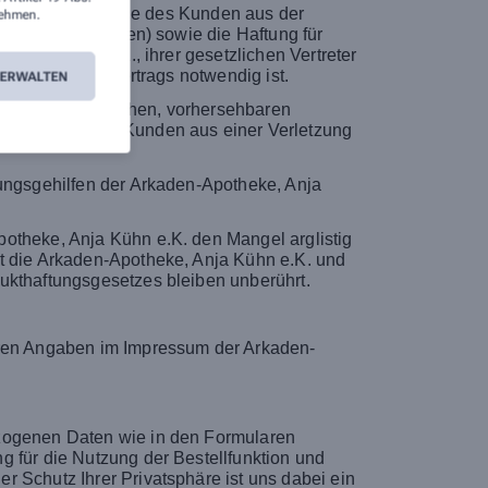
sersatzansprüche des Kunden aus der
ehmen.
(Kardinalpflichten) sowie die Haftung für
, Anja Kühn e.K., ihrer gesetzlichen Vertreter
des Ziels des Vertrags notwendig ist.
VERWALTEN
den vertragstypischen, vorhersehbaren
tzansprüche des Kunden aus einer Verletzung
lungsgehilfen der Arkaden-Apotheke, Anja
potheke, Anja Kühn e.K. den Mangel arglistig
it die Arkaden-Apotheke, Anja Kühn e.K. und
dukthaftungsgesetzes bleiben unberührt.
heren Angaben im Impressum der Arkaden-
ezogenen Daten wie in den Formularen
g für die Nutzung der Bestellfunktion und
 Schutz Ihrer Privatsphäre ist uns dabei ein