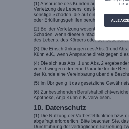
(1) Ansprüche des Kunden auf Schadensersa
1 lit.
Verletzung des Lebens, des Körpers, der Gesun
sonstige Schäden, die auf einer vorsätzlichen
oder Erfüllungsgehilfen beruhen. Wesentliche 
ALLE AKZ
(2) Bei der Verletzung wesentlicher Vertragsp
Schaden, wenn dieser einfach fahrlässig ver
des Lebens, des Körpers oder der Gesundheit
(3) Die Einschränkungen des Abs. 1 und Abs. 
Kühn e.K., wenn Ansprüche direkt gegen die
(4) Die sich aus Abs. 1 und Abs. 2 ergebende
verschwiegen oder eine Garantie für die Besc
der Kunde eine Vereinbarung über die Beschaf
(5) Im Übrigen gilt das gesetzliche Gewährlei
(6) Zur bestehenden Berufshaftpflichtversic
Apotheke, Anja Kühn e.K. verwiesen.
10. Datenschutz
(1) Die Nutzung der Vorbestellfunktion bzw.
abgefragt erforderlich. Bitte beachten Sie, 
Durchführung der vertraglichen Beziehung zwi