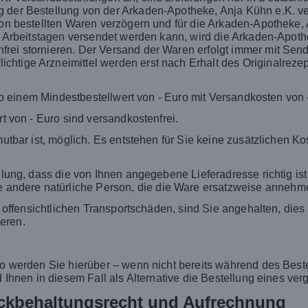
 der Bestellung von der Arkaden-Apotheke, Anja Kühn e.K. vers
 von bestellten Waren verzögern und für die Arkaden-Apotheke,
wei Arbeitstagen versendet werden kann, wird die Arkaden-Apot
rei stornieren. Der Versand der Waren erfolgt immer mit Sendu
htige Arzneimittel werden erst nach Erhalt des Originalrezep
ab einem Mindestbestellwert von - Euro mit Versandkosten von 
t von - Euro sind versandkostenfrei.
umutbar ist, möglich. Es entstehen für Sie keine zusätzlichen 
ellung, dass die von Ihnen angegebene Lieferadresse richtig is
andere natürliche Person, die die Ware ersatzweise annehm
it offensichtlichen Transportschäden, sind Sie angehalten, die
eren.
so werden Sie hierüber – wenn nicht bereits während des Beste
rd Ihnen in diesem Fall als Alternative die Bestellung eines v
ückbehaltungsrecht und Aufrechnung