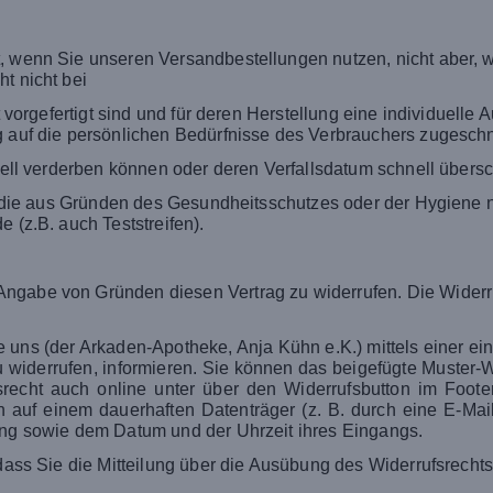
t, wenn Sie unseren Versandbestellungen nutzen, nicht aber,
t nicht bei
t vorgefertigt sind und für deren Herstellung eine individuel
 auf die persönlichen Bedürfnisse des Verbrauchers zugeschnit
ell verderben können oder deren Verfallsdatum schnell übersc
, die aus Gründen des Gesundheitsschutzes oder der Hygiene n
 (z.B. auch Teststreifen).
ngabe von Gründen diesen Vertrag zu widerrufen. Die Widerru
ns (der Arkaden-Apotheke, Anja Kühn e.K.) mittels einer eind
zu widerrufen, informieren. Sie können das beigefügte Muster-
fsrecht auch online unter über den Widerrufsbutton im Foo
en auf einem dauerhaften Datenträger (z. B. durch eine E-Mai
rung sowie dem Datum und der Uhrzeit ihres Eingangs.
 dass Sie die Mitteilung über die Ausübung des Widerrufsrechts