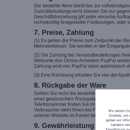
Die bestellte Ware bleibt bis zur vollständi
Zurückbehaltungsrecht können Sie nur gegen 
Geschäftsbeziehung gilt jeder einzelne Auftr
rechtskräftig festgestellte Forderungen, oder
7. Preise, Zahlung
(1) Es gelten die Preise zum Zeitpunkt der Bes
Mehrwertsteuer. Sie werden in der Eingangsbes
(2) Die Zahlung bei Versandbestellungen find
Webseite des Online-Anbieters PayPal weiterg
Zahlung wird von PayPal dann automatisch du
(3) Eine Rechnung erhalten Sie von der Apoth
8. Rückgabe der Ware
Sollten Sie nicht die bestellte Ware erhalte
einer gewünschten Rückgabe Ihrerseits bitte 
Telefonnummer finden Sie im Impressum. Bitte
Verbraucher steht Ihnen bei Fernabsatzverträg
Wir setzen Co
unserer Website im Footer bereit.
Cookies, um u
geben wir Infor
9. Gewährleistung
Ländern ver
Einwilligung zu