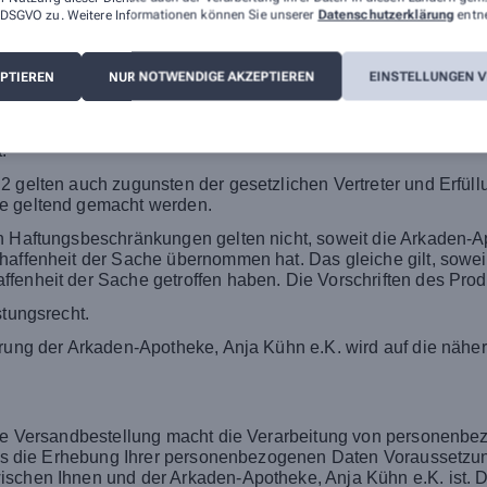
tz sind ausgeschlossen. Hiervon ausgenommen sind Schaden
 a DSGVO zu. Weitere Informationen können Sie unserer
Datenschutzerklärung
entn
dheit oder aus der Verletzung wesentlicher Vertragspflichten 
 oder grob fahrlässigen Pflichtverletzung der Arkaden-Apotheke
Vertragspflichten sind solche, deren Erfüllung zur Erreichung 
EPTIEREN
NUR NOTWENDIGE AKZEPTIEREN
EINSTELLUNGEN 
flichten haftet die Arkaden-Apotheke, Anja Kühn e.K. nur auf 
ursacht wurde, es sei denn, es handelt sich um Schadensersa
.
2 gelten auch zugunsten der gesetzlichen Vertreter und Erfül
se geltend gemacht werden.
n Haftungsbeschränkungen gelten nicht, soweit die Arkaden-A
haffenheit der Sache übernommen hat. Das gleiche gilt, sowe
fenheit der Sache getroffen haben. Die Vorschriften des Pro
stungsrecht.
herung der Arkaden-Apotheke, Anja Kühn e.K. wird auf die nä
 die Versandbestellung macht die Verarbeitung von personenb
dass die Erhebung Ihrer personenbezogenen Daten Voraussetzun
schen Ihnen und der Arkaden-Apotheke, Anja Kühn e.K. ist. Der