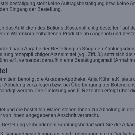
estellbestätigung stellt keine Auftragsbestätigung bzw. kein
 den Eingang der Bestellung.
rch das Anklicken des Buttons „Kostenpflichtig bestellen“ auf
der im Warenkorb enthaltenen Produkte ab (Angebot) und best
ordert nach Abgabe der Bestellung im Shop den Zahlungsdienst
lung rezeptpflichtiger Arzneimittel (vgl. Ziff. 3.) setzt sich d
ühn e.K. versendet daraufhin eine Bestätigungsmail (Annahme
tel
eimitteln benötigt die Arkaden-Apotheke, Anja Kühn e.K. stets 
der Abholung vorzulegen bzw. bei Überbringung per Botendiens
ändigt werden. Die Einlösung von E-Rezepten erfolgt über di
tet und die bestellten Waren stehen Ihnen zur Abholung in de
r von Ihnen angegebenen Anschrift verbracht.
er Bestellung verbundenem Beratungsbedarf wird Sie die Arkad
.K. Versandbestellungen an, sind Lieferungen nur in Deutschla