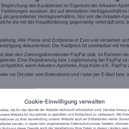
gen Begleichung des Kaufpreises im Eigentum der Arkaden-Apot
Forderungen ausüben, die auf demselben Vertragsverhältnis b
ag als gesondertes Vertragsverhältnis. Nur von der Arkaden-A
 solche die mit der Hauptforderung gegenseitig verknüpft sind,
tellung. Alle Preise sind Endpreise in Euro und verstehen sich
tätigung dokumentiert. Der Kaufpreis ist unmittelbar mit Vertr
et über den Zahlungsdienstleister PayPal statt. Im Rahmen de
eleitet. Eine Registrierung bzw. Legitimierung bei PayPal is
rchgeführt, wenn Arkaden-Apotheke, Anja Kühn e.K. PayPal zu
eke vor Ort oder vom Botendienst und / oder per E-Mail bzw. i
n haben oder die Ware nicht den vertraglich zugesicherten Ei
direkt mit der Arkaden-Apotheke, Anja Kühn e.K. Kontakt auf.
Cookie-Einwilligung verwalten
 beachten Sie, dass eine Rücknahme aus gesetzlichen Gründen n
en ggf. ein Widerrufsrecht zu (siehe unten). Wir stellen Ihnen 
okies, die für den Betrieb der Website technisch erforderlich sind. Darüber hinaus
nsere Website für Sie optimal zu gestalten und fortlaufend zu verbessern. Mit Ih
mationen zu Ihrer Verwendung unserer Website auch an Drittanbieter weiter. Sowei
arbeitet werden, in denen kein angemessenes Datenschutzniveau besteht, stimmen S
r Nutzung dieser Dienste auch der Verarbeitung Ihrer Daten in diesen Ländern gem.