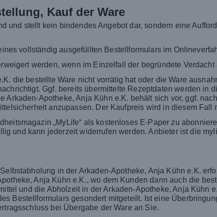
tellung, Kauf der Ware
bend und stellt kein bindendes Angebot dar, sondern eine Auff
eines vollständig ausgefüllten Bestellformulars im Onlineverfa
erweigert werden, wenn im Einzelfall der begründete Verdacht 
K. die bestellte Ware nicht vorrätig hat oder die Ware ausnahm
chrichtigt. Ggf. bereits übermittelte Rezeptdaten werden in di
ie Arkaden-Apotheke, Anja Kühn e.K. behält sich vor, ggf. na
telsicherheit anzupassen. Der Kaufpreis wird in diesem Fall n
dheitsmagazin „MyLife“ als kostenloses E-Paper zu abonnier
willig und kann jederzeit widerrufen werden. Anbieter ist die 
 Selbstabholung in der Arkaden-Apotheke, Anja Kühn e.K. erfo
Apotheke, Anja Kühn e.K., wo dem Kunden dann auch die best
mittel und die Abholzeit in der Arkaden-Apotheke, Anja Kühn e
s Bestellformulars gesondert mitgeteilt. Ist eine Überbring
ertragsschluss bei Übergabe der Ware an Sie.